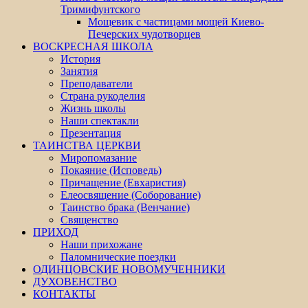
Тримифунтского
Мощевик с частицами мощей Киево-
Печерских чудотворцев
ВОСКРЕСНАЯ ШКОЛА
История
Занятия
Преподаватели
Страна рукоделия
Жизнь школы
Наши спектакли
Презентация
ТАИНСТВА ЦЕРКВИ
Миропомазание
Покаяние (Исповедь)
Причащение (Евхаристия)
Елеосвящение (Соборование)
Таинство брака (Венчание)
Священство
ПРИХОД
Наши прихожане
Паломнические поездки
ОДИНЦОВСКИЕ НОВОМУЧЕННИКИ
ДУХОВЕНСТВО
КОНТАКТЫ