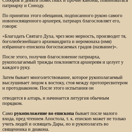
Соборов и девяти поместных и прочие каноны, повиноваться
патриарху и Синоду.
По принятии этого обещания, подписанного рукою самого
новопосвященного архиерея, патриарх благословляет его,
говоря:
«Благодать Святаго Духа, чрез мою мерность, производит тя,
боголюбезнейшаго архимандрита и иеромонаха (имя)
избраннаго епископа богоспасаемых градов (название)».
После этого, получив благословение патриарха,
рукополагаемый трижды поклоняется архиереям и целует у
каждого руку.
Затем бывает многолетствование, которое рукополагаемый
выслушивает лицом к востоку, стоя между протопресвитером
и протодиаконом. После этого испытания он
отводится в алтарь, и начинается литургия обычным
порядком.
Само
рукоположение во епископа
бывает после малого
входа, пред чтением Апостола, т. к. епископ может не только
учить людей и освящать Дары, но и рукополагать во
священника и диакона.