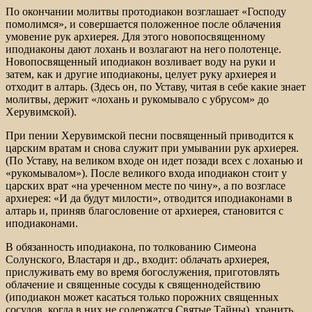
По окончании молитвы протодиакон возглашает «Господу
помолимся», и совершается положенное после облачения
умовение рук архиерея. Для этого новопосвященному
иподиаконы дают лохань и возлагают на него полотенце.
Новопосвященный иподиакон возливает воду на руки и
затем, как и другие иподиаконы, целует руку архиерея и
отходит в алтарь. (Здесь он, по Уставу, читая в себе какие знает
молитвы, держит «лохань и рукомывало с убрусом» до
Херувимской).
При пении Херувимской песни посвященный приводится к
царским вратам и снова служит при умывании рук архиерея.
(По Уставу, на великом входе он идет позади всех с лоханью и
«рукомывалом»). После великого входа иподиакон стоит у
царских врат «на уреченном месте по чину», а по возгласе
архиерея: «И да будут милости», отводится иподиаконами в
алтарь и, приняв благословение от архиерея, становится с
иподиаконами.
В обязанность иподиакона, по толкованию Симеона
Солунского, Властаря и др., входит: облачать архиерея,
прислуживать ему во время богослужения, приготовлять
облачение и священные сосуды к священнодействию
(иподиакон может касаться только порожних священных
сосудов, когда в них не содержатся Святые Тайны), хранить