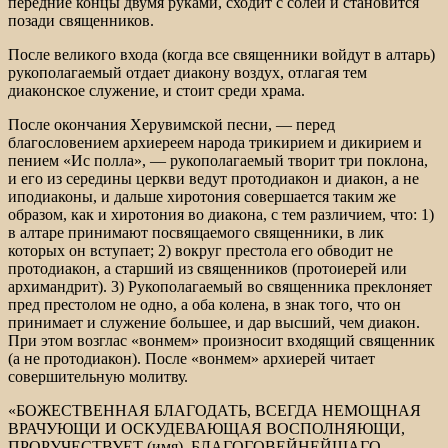
передние концы двумя руками, сходит с солеи и становится
позади священников.
После великого входа (когда все священники войдут в алтарь)
рукополагаемый отдает диакону воздух, отлагая тем
диаконское служение, и стоит среди храма.
После окончания Херувимской песни, — перед
благословением архиереем народа трикирием и дикирием и
пением «Ис полла», — рукополагаемый творит три поклона,
и его из середины церкви ведут протодиакон и диакон, а не
иподиаконы, и дальше хиротония совершается таким же
образом, как и хиротония во диакона, с тем различием, что: 1)
в алтаре принимают посвящаемого священники, в лик
которых он вступает; 2) вокруг престола его обводит не
протодиакон, а старший из священников (протоиерей или
архимандрит). 3) Рукополагаемый во священника преклоняет
пред престолом не одно, а оба колена, в знак того, что он
принимает и служение большее, и дар высший, чем диакон.
При этом возглас «вонмем» произносит входящий священник
(а не протодиакон). После «вонмем» архиерей читает
совершительную молитву.
«БОЖЕСТВЕННАЯ БЛАГОДАТЬ, ВСЕГДА НЕМОЩНАЯ
ВРАЧУЮЩИ И ОСКУДЕВАЮЩАЯ ВОСПОЛНЯЮЩИ,
ПРОРУЧЕСТВУЕТ (имя), БЛАГОГОВЕЙНЕЙШАГО