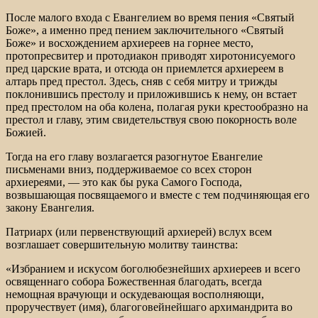
После малого входа с Евангелием во время пения «Святый
Боже», а именно пред пением заключительного «Святый
Боже» и восхождением архиереев на горнее место,
протопресвитер и протодиакон приводят хиротонисуемого
пред царские врата, и отсюда он приемлется архиереем в
алтарь пред престол. Здесь, сняв с себя митру и трижды
поклонившись престолу и приложившись к нему, он встает
пред престолом на оба колена, полагая руки крестообразно на
престол и главу, этим свидетельствуя свою покорность воле
Божией.
Тогда на его главу возлагается разогнутое Евангелие
письменами вниз, поддерживаемое со всех сторон
архиереями, — это как бы рука Самого Господа,
возвышающая посвящаемого и вместе с тем подчиняющая его
закону Евангелия.
Патриарх (или первенствующий архиерей) вслух всем
возглашает совершительную молитву таинства:
«Избранием и искусом боголюбезнейших архиереев и всего
освященнаго собора Божественная благодать, всегда
немощная врачующи и оскудевающая восполняющи,
проручествует (имя), благоговейнейшаго архимандрита во