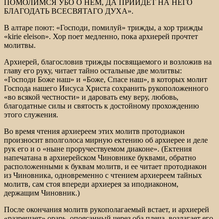
ПОМОЛИМСЯ УБО О НЕМ, ДА ПРИИДЕТ НА НЕГО
БЛАГОДАТЬ ВСЕСВЯТАГО ДУХА».
В алтаре поют: «Господи, помилуй» трижды, а хор трижды
«kirie eleison». Хор поет медленно, пока архиерей прочтет
молитвы.
Архиерей, благословив трижды посвящаемого и возложив на
главу его руку, читает тайно остальные две молитвы:
«Господи Боже наш» и «Боже, Спасе наш», в которых молит
Господа нашего Иисуса Христа сохранить рукоположенного
«во всякой честности» и даровать ему веру, любовь,
благодатные силы и святость к достойному прохождению
этого служения.
Во время чтения архиереем этих молитв протодиакон
произносит вполголоса мирную ектению об архиерее и деле
рук его и о «ныне проручествуемом диаконе». (Ектения
напечатана в архиерейском Чиновнике буквами, обратно
расположенными к буквам молитв, и ее читает протодиакон
из Чиновника, одновременно с чтением архиереем тайных
молитв, сам стоя впереди архиерея за иподиаконом,
держащим Чиновник.)
После окончания молитв рукополагаемый встает, и архиерей
«разрешает» орарь, опоясанный через оба плеча, возлагает его