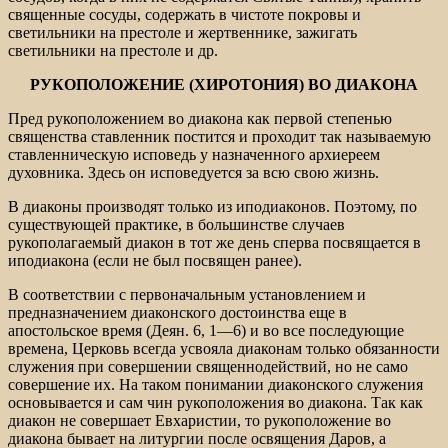
священные сосуды, содержать в чистоте покровы и
светильники на престоле и жертвеннике, зажигать
светильники на престоле и др.
РУКОПОЛОЖЕНИЕ (ХИРОТОНИЯ) ВО ДИАКОНА
Пред рукоположением во диакона как первой степенью
священства ставленник постится и проходит так называемую
ставленническую исповедь у назначенного архиереем
духовника. Здесь он исповедуется за всю свою жизнь.
В диаконы производят только из иподиаконов. Поэтому, по
существующей практике, в большинстве случаев
рукополагаемый диакон в тот же день сперва посвящается в
иподиакона (если не был посвящен ранее).
В соответствии с первоначальным установлением и
предназначением диаконского достоинства еще в
апостольское время (Деян. 6, 1—6) и во все последующие
времена, Церковь всегда усвояла диаконам только обязанности
служения при совершении священнодействий, но не само
совершение их. На таком понимании диаконского служения
основывается и сам чин рукоположения во диакона. Так как
диакон не совершает Евхаристии, то рукоположение во
диакона бывает на литургии после освящения Даров, а