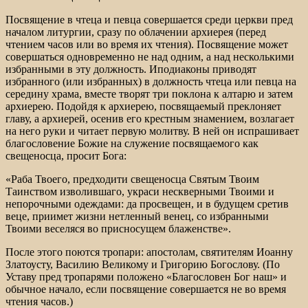
Посвящение в чтеца и певца совершается среди церкви пред
началом литургии, сразу по облачении архиерея (перед
чтением часов или во время их чтения). Посвящение может
совершаться одновременно не над одним, а над несколькими
избранными в эту должность. Иподиаконы приводят
избранного (или избранных) в должность чтеца или певца на
середину храма, вместе творят три поклона к алтарю и затем
архиерею. Подойдя к архиерею, посвящаемый преклоняет
главу, а архиерей, осенив его крестным знамением, возлагает
на него руки и читает первую молитву. В ней он испрашивает
благословение Божие на служение посвящаемого как
свещеносца, просит Бога:
«Раба Твоего, предходити свещеносца Святым Твоим
Таинством изволившаго, украси нескверными Твоими и
непорочными одеждами: да просвещен, и в будущем сретив
веце, приимет жизни нетленный венец, со избранными
Твоими веселяся во присносущем блаженстве».
После этого поются тропари: апостолам, святителям Иоанну
Златоусту, Василию Великому и Григорию Богослову. (По
Уставу пред тропарями положено «Благословен Бог наш» и
обычное начало, если посвящение совершается не во время
чтения часов.)