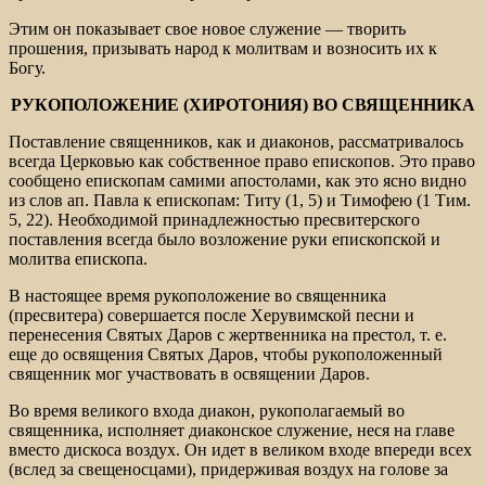
Этим он показывает свое новое служение — творить
прошения, призывать народ к молитвам и возносить их к
Богу.
РУКОПОЛОЖЕНИЕ (ХИРОТОНИЯ) ВО СВЯЩЕННИКА
Поставление священников, как и диаконов, рассматривалось
всегда Церковью как собственное право епископов. Это право
сообщено епископам самими апостолами, как это ясно видно
из слов ап. Павла к епископам: Титу (1, 5) и Тимофею (1 Тим.
5, 22). Необходимой принадлежностью пресвитерского
поставления всегда было возложение руки епископской и
молитва епископа.
В настоящее время рукоположение во священника
(пресвитера) совершается после Херувимской песни и
перенесения Святых Даров с жертвенника на престол, т. е.
еще до освящения Святых Даров, чтобы рукоположенный
священник мог участвовать в освящении Даров.
Во время великого входа диакон, рукополагаемый во
священника, исполняет диаконское служение, неся на главе
вместо дискоса воздух. Он идет в великом входе впереди всех
(вслед за свещеносцами), придерживая воздух на голове за