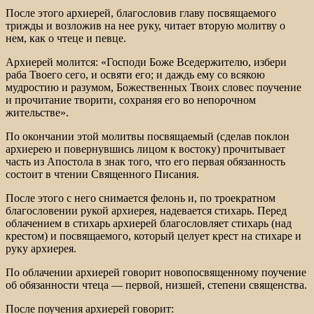
После этого архиерей, благословив главу посвящаемого
трижды и возложив на нее руку, читает вторую молитву о
нем, как о чтеце и певце.
Архиерей молится: «Господи Боже Вседержителю, избери
раба Твоего сего, и освяти его; и даждь ему со всякою
мудростию и разумом, Божественных Твоих словес поучение
и прочитание творити, сохраняя его во непорочном
жительстве».
По окончании этой молитвы посвящаемый (сделав поклон
архиерею и повернувшись лицом к востоку) прочитывает
часть из Апостола в знак того, что его первая обязанность
состоит в чтении Священного Писания.
После этого с него снимается фелонь и, по троекратном
благословении рукой архиерея, надевается стихарь. Перед
облачением в стихарь архиерей благословляет стихарь (над
крестом) и посвящаемого, который целует крест на стихаре и
руку архиерея.
По облачении архиерей говорит новопосвященному поучение
об обязанности чтеца — первой, низшей, степени священства.
После поучения архиерей говорит: