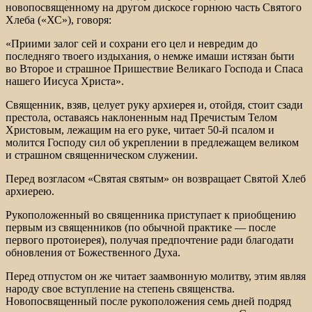
новопосвященному на другом дискосе горнюю часть Святого
Хлеба («ХС»), говоря:
«Приими залог сей и сохрани его цел и невредим до
последняго твоего издыхания, о немже имаши истязан быти
во Второе и страшное Пришествие Великаго Господа и Спаса
нашего Иисуса Христа».
Священник, взяв, целует руку архиерея и, отойдя, стоит сзади
престола, оставаясь наклоненным над Пречистым Телом
Христовым, лежащим на его руке, читает 50-й псалом и
молится Господу сил об укреплении в предлежащем великом
и страшном священническом служении.
Перед возгласом «Святая святым» он возвращает Святой Хлеб
архиерею.
Рукоположенный во священника приступает к приобщению
первым из священников (по обычной практике — после
первого протоиерея), получая предпочтение ради благодати
обновления от Божественного Духа.
Перед отпустом он же читает заамвонную молитву, этим являя
народу свое вступление на степень священства.
Новопосвященный после рукоположения семь дней подряд