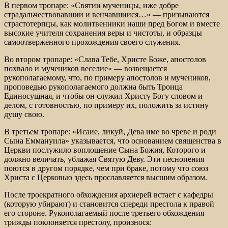
В первом тропаре: «Святии мученицы, иже добре
страдальчествовавшии и венчавшиися…» — призываются
страстотерпцы, как молитвенники наши пред Богом и вместе
высокие учителя сохранения веры и чистоты, и образцы
самоотверженного прохождения своего служения.
Во втором тропаре: «Слава Тебе, Христе Боже, апостолов
похвало и мучеников веселие» — возвещается
рукополагаемому, что, по примеру апостолов и мучеников,
проповедью рукополагаемого должна быть Троица
Единосущная, и чтобы он служил Христу Богу словом и
делом, с готовностью, по примеру их, положить за истину
душу свою.
В третьем тропаре: «Исаие, ликуй, Дева име во чреве и роди
Сына Еммануила» указывается, что основанием священства в
Церкви послужило воплощение Сына Божия, Которого и
должно величать, ублажая Святую Деву. Эти песнопения
поются в другом порядке, чем при браке, потому что союз
Христа с Церковью здесь прославляется высшим образом.
После троекратного обхождения архиерей встает с кафедры
(которую убирают) и становится спереди престола к правой
его стороне. Рукополагаемый после третьего обхождения
трижды поклоняется престолу, произнося: