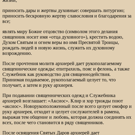
жизни;
приносить дары и жертвы духовные: совершать литургию;
приносить бескровную жертву славословия и благодарения за
все;
являть миру Божие отцовство (символом этого делания
священник носит имя «отца духовного»), крестить водою,
Духом Святым и огнем веры во имя Пресвятой Троицы,
рождать людей в новую жизнь, служить их духовному
возрождению.
После прочтения молитв архиерей дает рукополагаемому
священнические одежды: епитрахиль, пояс и фелонь, а также
Служебник как руководство для священнодействия.
Принимая подаваемое, рукополагаемый целует то, что
получает, а затем и руку архиерея.
При подавании священнических одежд и Служебника
архиерей возглашает: «Аксиос». Клир и хор трижды поют
«аксиос». Новорукоположенный после всего целует омофор и
руку архиерея, отходит и целует сослужителей в рамена,
выражая тем общение и любовь, которая должна соединять их
всех, после чего становится в ряду священников.
После освящения Святых Даров архиерей дает