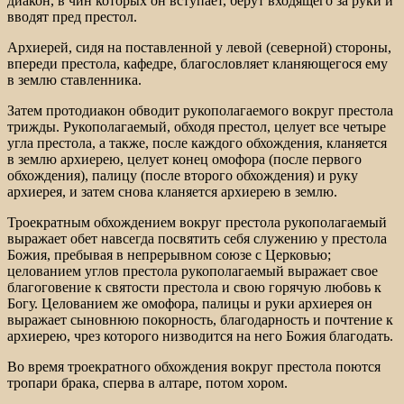
диакон, в чин которых он вступает, берут входящего за руки и
вводят пред престол.
Архиерей, сидя на поставленной у левой (северной) стороны,
впереди престола, кафедре, благословляет кланяющегося ему
в землю ставленника.
Затем протодиакон обводит рукополагаемого вокруг престола
трижды. Рукополагаемый, обходя престол, целует все четыре
угла престола, а также, после каждого обхождения, кланяется
в землю архиерею, целует конец омофора (после первого
обхождения), палицу (после второго обхождения) и руку
архиерея, и затем снова кланяется архиерею в землю.
Троекратным обхождением вокруг престола рукополагаемый
выражает обет навсегда посвятить себя служению у престола
Божия, пребывая в непрерывном союзе с Церковью;
целованием углов престола рукополагаемый выражает свое
благоговение к святости престола и свою горячую любовь к
Богу. Целованием же омофора, палицы и руки архиерея он
выражает сыновнюю покорность, благодарность и почтение к
архиерею, чрез которого низводится на него Божия благодать.
Во время троекратного обхождения вокруг престола поются
тропари брака, сперва в алтаре, потом хором.