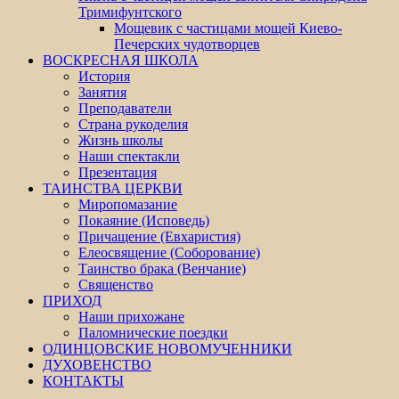
Тримифунтского
Мощевик с частицами мощей Киево-
Печерских чудотворцев
ВОСКРЕСНАЯ ШКОЛА
История
Занятия
Преподаватели
Страна рукоделия
Жизнь школы
Наши спектакли
Презентация
ТАИНСТВА ЦЕРКВИ
Миропомазание
Покаяние (Исповедь)
Причащение (Евхаристия)
Елеосвящение (Соборование)
Таинство брака (Венчание)
Священство
ПРИХОД
Наши прихожане
Паломнические поездки
ОДИНЦОВСКИЕ НОВОМУЧЕННИКИ
ДУХОВЕНСТВО
КОНТАКТЫ