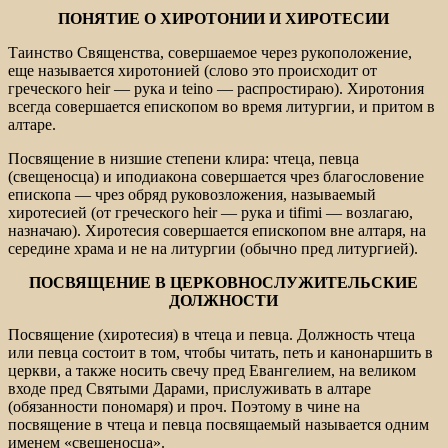
ПОНЯТИЕ О ХИРОТОНИИ И ХИРОТЕСИИ
Таинство Священства, совершаемое через рукоположение,
еще называется хиротонией (слово это происходит от
греческого heir — рука и teino — распростираю). Хиротония
всегда совершается епископом во время литургии, и притом в
алтаре.
Посвящение в низшие степени клира: чтеца, певца
(свещеносца) и иподиакона совершается чрез благословение
епископа — чрез обряд руковозложения, называемый
хиротесией (от греческого heir — рука и tifimi — возлагаю,
назначаю). Хиротесия совершается епископом вне алтаря, на
середине храма и не на литургии (обычно пред литургией).
ПОСВЯЩЕНИЕ В ЦЕРКОВНОСЛУЖИТЕЛЬСКИЕ
ДОЛЖНОСТИ
Посвящение (хиротесия) в чтеца и певца. Должность чтеца
или певца состоит в том, чтобы читать, петь и канонаршить в
церкви, а также носить свечу пред Евангелием, на великом
входе пред Святыми Дарами, прислуживать в алтаре
(обязанности пономаря) и проч. Поэтому в чине на
посвящение в чтеца и певца посвящаемый называется одним
именем «свещеносца».