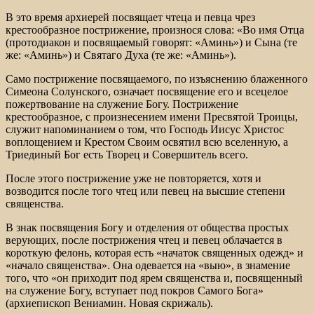
В это время архиерей посвящает чтеца и певца чрез
крестообразное пострижение, произнося слова: «Во имя Отца
(протодиакон и посвящаемый говорят: «Аминь») и Сына (те
же: «Аминь») и Святаго Духа (те же: «Аминь»).
Само пострижение посвящаемого, по изъяснению блаженного
Симеона Солунского, означает посвящение его и всецелое
пожертвование на служение Богу. Пострижение
крестообразное, с произнесением имени Пресвятой Троицы,
служит напоминанием о том, что Господь Иисус Христос
воплощением и Крестом Своим освятил всю вселенную, а
Триединый Бог есть Творец и Совершитель всего.
После этого пострижение уже не повторяется, хотя и
возводится после того чтец или певец на высшие степени
священства.
В знак посвящения Богу и отделения от общества простых
верующих, после пострижения чтец и певец облачается в
короткую фелонь, которая есть «начаток священных одежд» и
«начало священства». Она одевается на «выю», в знамение
того, что «он приходит под ярем священства и, посвященный
на служение Богу, вступает под покров Самого Бога»
(архиепископ Вениамин. Новая скрижаль).