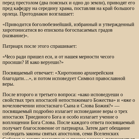
перед престолом (два поясных и одно до земли), приводят его
пред кафедру на середину храма, поставляя на край большого
орлеца. Протодиакон возглашает:
«Приводится боголюбезнейший, избранный и утвержденный
хиротонисатися во епископа богоспасаемых градов
(название)».
Патриарх после этого спрашивает:
«Чесо ради пришел еси, и от нашея мерности чесого
просиши? И како веруеши?»
Посвящаемый отвечает: «Хиротонию архиерейския
благодати…», и потом исповедует Символ православной
веры.
После второго и третьего вопроса: «како исповедуеши о
свойствах трех ипостасей непостижимаго Божества» и «яже о
вочеловечении ипостаснаго Сына и Слова Божия?» —
посвящаемый подробно излагает исповедание веры о трех
ипостасях Триединого Бога и особо излагает учение о
воплощении Бога Слова. После каждого ответа посвящаемый
получает благословение от патриарха. Затем дает обещание
соблюдать законы святых апостолов, семи Вселенских