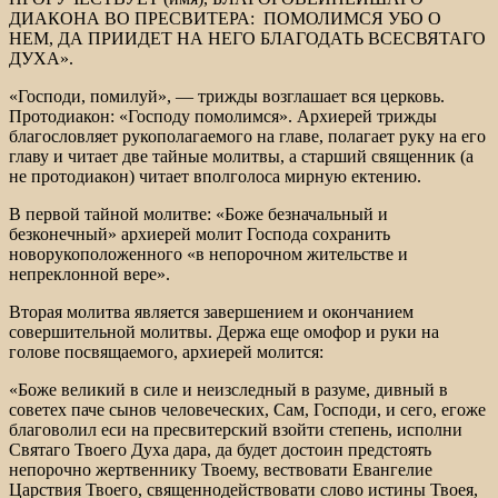
ДИАКОНА ВО ПРЕСВИТЕРА: ПОМОЛИМСЯ УБО О
НЕМ, ДА ПРИИДЕТ НА НЕГО БЛАГОДАТЬ ВСЕСВЯТАГО
ДУХА».
«Господи, помилуй», — трижды возглашает вся церковь.
Протодиакон: «Господу помолимся». Архиерей трижды
благословляет рукополагаемого на главе, полагает руку на его
главу и читает две тайные молитвы, а старший священник (а
не протодиакон) читает вполголоса мирную ектению.
В первой тайной молитве: «Боже безначальный и
безконечный» архиерей молит Господа сохранить
новорукоположенного «в непорочном жительстве и
непреклонной вере».
Вторая молитва является завершением и окончанием
совершительной молитвы. Держа еще омофор и руки на
голове посвящаемого, архиерей молится:
«Боже великий в силе и неизследный в разуме, дивный в
советех паче сынов человеческих, Сам, Господи, и сего, егоже
благоволил еси на пресвитерский взойти степень, исполни
Святаго Твоего Духа дара, да будет достоин предстоять
непорочно жертвеннику Твоему, вествовати Евангелие
Царствия Твоего, священнодействовати слово истины Твоея,