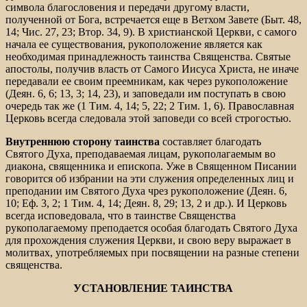
символа благословения и передачи другому власти,
полученной от Бога, встречается еще в Ветхом Завете (Быт. 48,
14; Чис. 27, 23; Втор. 34, 9). В христианской Церкви, с самого
начала ее существования, рукоположение является как
необходимая принадлежность таинства Священства. Святые
апостолы, получив власть от Самого Иисуса Христа, не иначе
передавали ее своим преемникам, как через рукоположение
(Деян. 6, 6; 13, 3; 14, 23), и заповедали им поступать в свою
очередь так же (1 Тим. 4, 14; 5, 22; 2 Тим. 1, 6). Православная
Церковь всегда следовала этой заповеди со всей строгостью.
Внутреннюю сторону таинства
составляет благодать
Святого Духа, преподаваемая лицам, рукополагаемым во
диакона, священника и епископа. Уже в Священном Писании
говорится об избрании на эти служения определенных лиц и
преподании им Святого Духа чрез рукоположение (Деян. 6,
10; Еф. 3, 2; 1 Тим. 4, 14; Деян. 8, 29; 13, 2 и др.). И Церковь
всегда исповедовала, что в таинстве Священства
рукополагаемому преподается особая благодать Святого Духа
для прохождения служения Церкви, и свою веру выражает в
молитвах, употребляемых при посвящении на разные степени
священства.
УСТАНОВЛЕНИЕ ТАИНСТВА