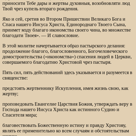
приносити Тебе дары и жертвы духовныя, возобновляти люд
Твой чрез купель втораго рождения.
Яко и сей, сретив во Втором Пришествии Великаго Бога и
Спаса нашего Иисуса Христа, Единороднаго Твоего Сына,
приимет мзду благаго икономства своего чина, во множестве
благодати Твоея». — И славословие.
В этой молитве начертывается образ пастырского делания:
продолжение благого, благословенного, Богочеловеческого
домостроительства («икономства») спасения людей в Церкви,
совершаемого благодатию Христовой чрез пастыря.
Пять сил, пять действований здесь указывается и разумеется в
священстве:
предстоять жертвеннику Искупления, имея жизнь свою, как
жертву;
проповедовать Евангелие Царствия Божия, утверждать веру в
Господа нашего Иисуса Христа как истинного Судию и
Спасителя мира;
благовествовать Божественную истину и правду Христову,
являть ее применительно ко всем случаям и обстоятельствам