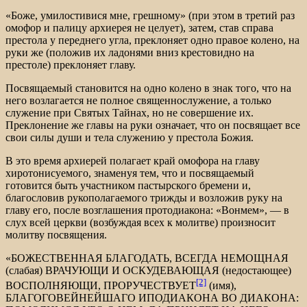
«Боже, умилостивися мне, грешному» (при этом в третий раз
омофор и палицу архиерея не целует), затем, став справа
престола у переднего угла, преклоняет одно правое колено, на
руки же (положив их ладонями вниз крестовидно на
престоле) преклоняет главу.
Посвящаемый становится на одно колено в знак того, что на
него возлагается не полное священнослужение, а только
служение при Святых Тайнах, но не совершение их.
Преклонение же главы на руки означает, что он посвящает все
свои силы души и тела служению у престола Божия.
В это время архиерей полагает край омофора на главу
хиротонисуемого, знаменуя тем, что и посвящаемый
готовится быть участником пастырского бремени и,
благословив рукополагаемого трижды и возложив руку на
главу его, после возглашения протодиакона: «Вонмем», — в
слух всей церкви (возбуждая всех к молитве) произносит
молитву посвящения.
«БОЖЕСТВЕННАЯ БЛАГОДАТЬ, ВСЕГДА НЕМОЩНАЯ
(слабая) ВРАЧУЮЩИ И ОСКУДЕВАЮЩАЯ (недостающее)
[2]
ВОСПОЛНЯЮЩИ, ПРОРУЧЕСТВУЕТ
(имя),
БЛАГОГОВЕЙНЕЙШАГО ИПОДИАКОНА ВО ДИАКОНА: