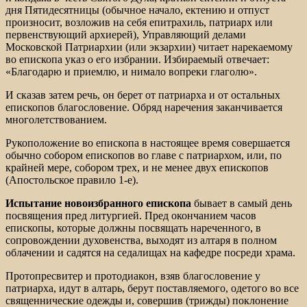
дня Пятидесятницы (обычное начало, ектению и отпуст
произносит, возложив на себя епитрахиль, патриарх или
первенствующий архиерей), Управляющий делами
Московской Патриархии (или экзархии) читает нарекаемому
во епископа указ о его избрании. Избираемый отвечает:
«Благодарю и приемлю, и нимало вопреки глаголю».
И сказав затем речь, он берет от патриарха и от остальных
епископов благословение. Обряд наречения заканчивается
многолетствованием.
Рукоположение во епископа в настоящее время совершается
обычно собором епископов во главе с патриархом, или, по
крайней мере, собором трех, и не менее двух епископов
(Апостольское правило 1-е).
Испытание новоизбранного епископа
бывает в самый день
посвящения пред литургией. Пред окончанием часов
епископы, которые должны посвящать нареченного, в
сопровождении духовенства, выходят из алтаря в полном
облачении и садятся на седалищах на кафедре посреди храма.
Протопресвитер и протодиакон, взяв благословение у
патриарха, идут в алтарь, берут поставляемого, одетого во все
священнические одежды и, совершив (трижды) поклонение