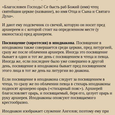
«Благословен Господь! Се бысть раб Божий (имя) чтец
святейшия церкве (название), во имя Отца и Сына и Святаго
Духа».
И дают ему подсвечник со свечой, которую он носит пред
архиереем и с которой стоит на определенном месте (у
иконостаса) пред архиереем.
Посвящение (хиротесия) в иподиакона
. Посвящение в
иподиакона также совершается среди церкви, пред литургией,
сразу же после облачения архиерея. Иногда это посвящение
бывает в один и тот же день с посвящением в чтеца и певца.
Иногда же, если последнее было уже совершено в другой
день, посвящение в иподиакона бывает пред посвящением
этого лица в тот же день на литургии во диакона.
Если посвящение в иподиакона следует за посвящением в
чтеца, то сразу же по облачении певца в стихарь иподиаконы
подносят архиерею орарь («стихарный пояс»). Архиерей
благословляет орарь, и посвящаемый, беря его, целует орарь и
руку архиерея. Иподиаконы опоясуют посвящаемого
крестообразно.
Иподиакон изображает служение Ангелов; поэтому ему при