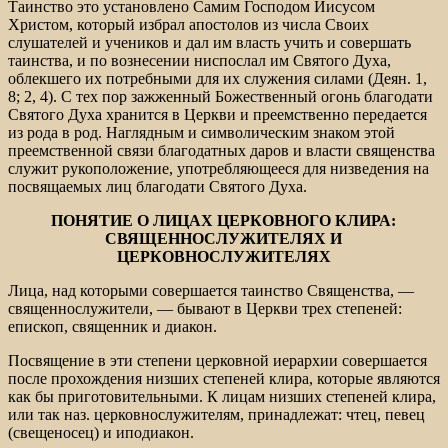
Таинство это установлено Самим Господом Иисусом
Христом, который избрал апостолов из числа Своих
слушателей и учеников и дал им власть учить и совершать
таинства, и по вознесении ниспослал им Святого Духа,
облекшего их потребными для их служения силами (Деян. 1,
8; 2, 4). С тех пор зажженный Божественный огонь благодати
Святого Духа хранится в Церкви и преемственно передается
из рода в род. Наглядным и символическим знаком этой
преемственной связи благодатных даров и власти священства
служит рукоположение, употребляющееся для низведения на
посвящаемых лиц благодати Святого Духа.
ПОНЯТИЕ О ЛИЦАХ ЦЕРКОВНОГО КЛИРА:
СВЯЩЕННОСЛУЖИТЕЛЯХ И
ЦЕРКОВНОСЛУЖИТЕЛЯХ
Лица, над которыми совершается таинство Священства, —
священнослужители, — бывают в Церкви трех степеней:
епископ, священник и диакон.
Посвящение в эти степени церковной иерархии совершается
после прохождения низших степеней клира, которые являются
как бы приготовительными. К лицам низших степеней клира,
или так наз. церковнослужителям, принадлежат: чтец, певец
(свещеносец) и иподиакон.