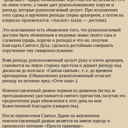
на левое плечо, а также дает рукоположенному поручи и
рипиду, которые рукополагаемый целует. При возложении
этих одежд и вручении рипиды сперва архиереем, а потом на
клиросах произносится: «Аксиос» (axios — достоин).
Это возглашение есть объявление того, что рукополагаемый
достоин быть облаченным в видимые знаки своего сана и
служения (орарь, поручи и рипида) и что он, получив
благодать Святого Духа, сделался достойным совершать
порученное ему священнослужение.
Взяв рипиду, рукоположенный целует руку и плечо архиерея,
становится на левую сторону престола и держит рипиду над
дискосом до возгласа: «Святая святым», т. е. до времени
причащения. (Обыкновенно рукоположенный отлагает
рипиду на ектении пред «Отче наш».)
Новопоставленный диакон первым из диаконов (вслед за
протодиаконом) удостаивается святого причастия, получая это
предпочтение ради обновления в этот день на нем
Божественной благодати (священства).
После перенесения Святых Даров на жертвенник
новопоставленный диакон является на амвон народу и
произносит ектению «Прости приимше».