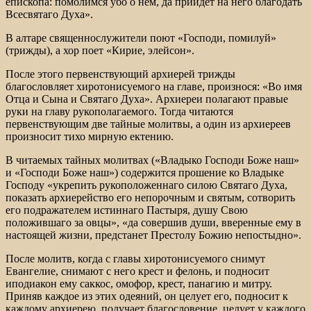
епископа: помолимся убо о нем, да приидет на него благодать
Всесвятаго Духа».
В алтаре священнослужители поют «Господи, помилуй»
(трижды), а хор поет «Кирие, элейсон».
После этого первенствующий архиерей трижды
благословляет хиротонисуемого на главе, произнося: «Во имя
Отца и Сына и Святаго Духа». Архиереи полагают правые
руки на главу рукополагаемого. Тогда читаются
первенствующим две тайные молитвы, а один из архиереев
произносит тихо мирную ектению.
В читаемых тайных молитвах («Владыко Господи Боже наш»
и «Господи Боже наш») содержится прошение ко Владыке
Господу «укрепить рукоположеннаго силою Святаго Духа,
показать архиерейство его непорочным и святым, сотворить
его подражателем истиннаго Пастыря, душу Свою
положившаго за овцы», «да совершив души, вверенные ему в
настоящей жизни, предстанет Престолу Божию непостыдно».
После молитв, когда с главы хиротонисуемого снимут
Евангелие, снимают с него крест и фелонь, и подносит
иподиакон ему саккос, омофор, крест, панагию и митру.
Приняв каждое из этих одеяний, он целует его, подносит к
каждому архиерею, получает благословение, целует у каждого