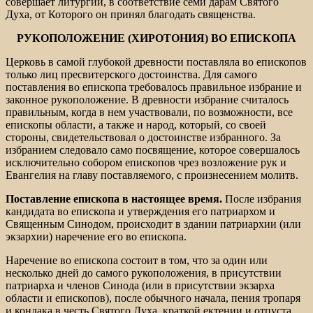
совершает литургии, в соответствие семи дарам Святого
Духа, от Которого он принял благодать священства.
РУКОПОЛОЖЕНИЕ (ХИРОТОНИЯ) ВО ЕПИСКОПА
Церковь в самой глубокой древности поставляла во епископов
только лиц пресвитерского достоинства. Для самого
поставления во епископа требовалось правильное избрание и
законное рукоположение. В древности избрание считалось
правильным, когда в нем участвовали, по возможности, все
епископы области, а также и народ, который, со своей
стороны, свидетельствовал о достоинстве избранного. За
избранием следовало само посвящение, которое совершалось
исключительно собором епископов чрез возложение рук и
Евангелия на главу поставляемого, с произнесением молитв.
Поставление епископа в настоящее время.
После избрания
кандидата во епископа и утверждения его патриархом и
Священным Синодом, происходит в здании патриархии (или
экзархии) наречение его во епископа.
Наречение во епископа состоит в том, что за один или
несколько дней до самого рукоположения, в присутствии
патриарха и членов Синода (или в присутствии экзарха
области и епископов), после обычного начала, пения тропаря
и кондака в честь Святого Духа, краткой ектении и отпуста