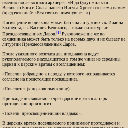
именно после возгласа архиерея: «И да будут милости
Великаго Бога и Спаса нашего Иисуса Христа со всеми вами»
(пред ектенией: «Вся святыя помянувше…»).
Посвящение во диакона может быть на литургиях св. Иоанна
Златоуста, св. Василия Великого, а также на литургии
[1]
Преждеосвященных Даров.
Рукоположение же во
священника может быть только на первых двух и не бывает на
литургии Преждеосвященных Даров.
После указанного возгласа два иподиакона ведут
рукополагаемого (находящегося в том же чине) из середины
церкви к царским вратам с возглашением:
«Повели» (обращено к народу, у которого испрашивается
согласие на предстоящее посвящение).
«Повелите» (к церковному клиру).
При входе посвящаемого чрез царские врата в алтарь
протодиакон произносит:
«Повели, преосвященнейший владыко».
В царских вратах посвящаемого принимают протодиакон и