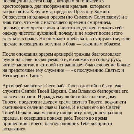
посвящении дается орарь, которым он опоясуется
крестообразно, для изображения крыльев, которыми
закрываются Херувимы, предстоя Престолу Божию.
Опоясуется иподиакон орарем (по Симеону Солунскому) и в
знак того, что «он с настоящего времени смирением,
целомудрием чресл своих и чистотою должен стяжать себе
одежду чистоты духовной: почему и не может после этого
вступать в брак». Но он может пребывать в супружестве, если
прежде посвящения вступил в брак — законным образом.
После опоясания орарем архиерей трижды благословляет
рукой на главе посвящаемого и, возложив на голову руку,
читает молитву, в которой испрашивает благословение Божие
на предстоящее ему служение — «к послужению Святых и
Нескверных Таин».
Архиерей молится: «Сего раба Твоего достойна быти, еже
служити Святей Твоей Церкви, Сам Владыко безпорочна его
во всех сохрани. И даждь ему любити благолепие дому
Твоего, предстояти дверем храма святаго Твоего, возжигати
светильник селения славы Твоея. И насади его во Святей
Твоей Церкви, яко маслину плодовиту, плодоносяща плод
правды, и совершена покажи раба Твоего во время
пришествия Твоего, благоугодивших Тебе восприяти
воздаяние».